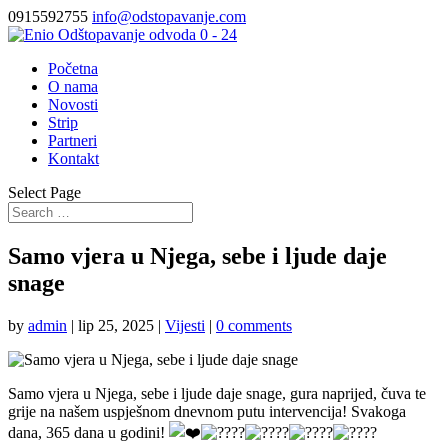
0915592755
info@odstopavanje.com
Početna
O nama
Novosti
Strip
Partneri
Kontakt
Select Page
Samo vjera u Njega, sebe i ljude daje
snage
by
admin
|
lip 25, 2025
|
Vijesti
|
0 comments
Samo vjera u Njega, sebe i ljude daje snage, gura naprijed, čuva te
grije na našem uspješnom dnevnom putu intervencija! Svakoga
dana, 365 dana u godini!