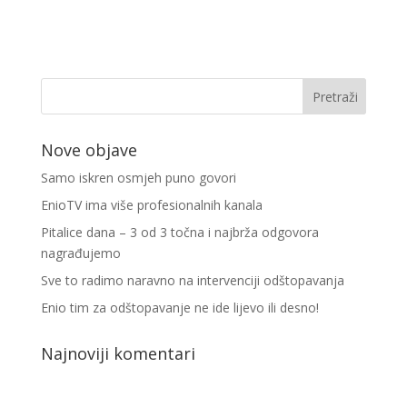
Nove objave
Samo iskren osmjeh puno govori
EnioTV ima više profesionalnih kanala
Pitalice dana – 3 od 3 točna i najbrža odgovora
nagrađujemo
Sve to radimo naravno na intervenciji odštopavanja
Enio tim za odštopavanje ne ide lijevo ili desno!
Najnoviji komentari