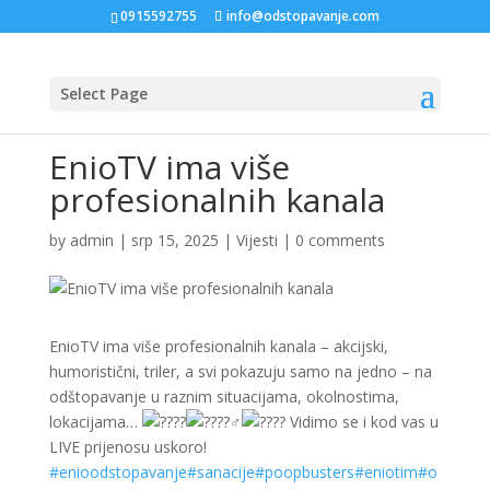
0915592755
info@odstopavanje.com
Select Page
EnioTV ima više
profesionalnih kanala
by
admin
|
srp 15, 2025
|
Vijesti
|
0 comments
EnioTV ima više profesionalnih kanala – akcijski,
humoristični, triler, a svi pokazuju samo na jedno – na
odštopavanje u raznim situacijama, okolnostima,
lokacijama…
Vidimo se i kod vas u
LIVE prijenosu uskoro!
#enioodstopavanje
#sanacije
#poopbusters
#eniotim
#o