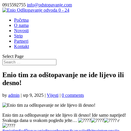
0915592755
info@odstopavanje.com
Početna
O nama
Novosti
Strip
Partneri
Kontakt
Select Page
Enio tim za odštopavanje ne ide lijevo ili
desno!
by
admin
|
srp 9, 2025
|
Vijesti
|
0 comments
Enio tim za odštopavanje ne ide lijevo ili desno! Ide samo naprijed!
Svakoga dana u svakom pogledu jelte…
#eniotim
#odštopavanje
#poopbusters
#sanacije
#hitneintervencije