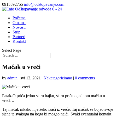
0915592755
info@odstopavanje.com
Početna
O nama
Novosti
Strip
Partneri
Kontakt
Select Page
Mačak u vreći
by
admin
|
svi 12, 2021
|
Nekategorizirano
|
0 comments
Patak-O priča jednu staru bajku, staru priču o jednom mačku u
vreći…
Taj mačak nikako nije želio izaći iz vreće. Taj mačak se bojao svoje
sjene te svakoga na koga bi mogao naići. Svaki eventualni kontakt