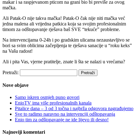
makar i sa raspjevanom pticom na grani bio bi previše za ovog
mačka.
Ali Patak-O nije takva mačka! Patak-O čak nije niti mačka već
jedna malena ali vrijedna patkica koja sa svojim profesionalnim
timom za odštopavanje rješava baš SVE “tekuće” probleme.
Na intervencijama 0-24h i po gradskim ulicama nezaustavljivo se
bori sa svim oblicima začepljenja te rješava sanacije u “roku keks”
na Vašu radost!
Ali i pita Vas, vjerne pratitelje, znate li šta se nalazi u vrećama?
Pretraži:
Nove objave
Samo iskren osmjeh puno govori
EnioTV ima više profesionalnih kanala
Pitalice dana – 3 od 3 točna i najbrža odgovora nagrađujemo
Sve to radimo naravno na intervenciji odštopavanja
Enio tim za odštopavanje ne ide lijevo ili desno!
Najnoviji komentari