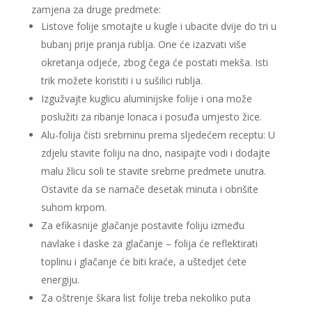
zamjena za druge predmete:
Listove folije smotajte u kugle i ubacite dvije do tri u
bubanj prije pranja rublja. One će izazvati više
okretanja odjeće, zbog čega će postati mekša. Isti
trik možete koristiti i u sušilici rublja.
Izgužvajte kuglicu aluminijske folije i ona može
poslužiti za ribanje lonaca i posuđa umjesto žice.
Alu-folija čisti srebrninu prema sljedećem receptu: U
zdjelu stavite foliju na dno, nasipajte vodi i dodajte
malu žlicu soli te stavite srebrne predmete unutra.
Ostavite da se namače desetak minuta i obrišite
suhom krpom.
Za efikasnije glačanje postavite foliju između
navlake i daske za glačanje – folija će reflektirati
toplinu i glačanje će biti kraće, a uštedjet ćete
energiju.
Za oštrenje škara list folije treba nekoliko puta