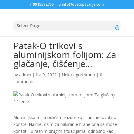
0915592755
info@odstopavanje.com
Select Page
Patak-O trikovi s
aluminijskom folijom: Za
glačanje, čišćenje…
by
admin
|
tra 9, 2021
|
Nekategorizirano
|
0
comments
Aluminijska folija odličan je izum koji ljudi nedovoljno
koriste. Naime, osim za pakiranje hrane ona se može
koristiti i u raznim drugim situacijama, odnosno kao