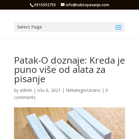
0915592755
info@odstopavanje.com
Select Page
Patak-O doznaje: Kreda je
puno više od alata za
pisanje
by
admin
|
ožu 6, 2021
|
Nekategorizirano
|
0
comments