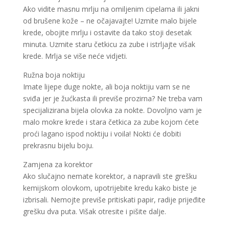
Ako vidite masnu mrlju na omiljenim cipelama ili jakni
od brušene kože – ne očajavajte! Uzmite malo bijele
krede, obojite mrlju i ostavite da tako stoji desetak
minuta. Uzmite staru četkicu za zube i istrljajte višak
krede. Mrlja se više neće vidjeti.
Ružna boja noktiju
Imate lijepe duge nokte, ali boja noktiju vam se ne
sviđa jer je žućkasta ili previše prozirna? Ne treba vam
specijalizirana bijela olovka za nokte. Dovoljno vam je
malo mokre krede i stara četkica za zube kojom ćete
proći lagano ispod noktiju i voila! Nokti će dobiti
prekrasnu bijelu boju.
Zamjena za korektor
Ako slučajno nemate korektor, a napravili ste grešku
kemijskom olovkom, upotrijebite kredu kako biste je
izbrisali. Nemojte previše pritiskati papir, radije prijeđite
grešku dva puta. Višak otresite i pišite dalje.