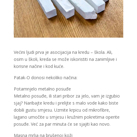
Većini ljudi prva je asocijacija na kredu – škola. Ali,
osim u školi, kreda se može iskoristiti na zanimljive i
korisne načine i kod kuće.
Patak-O donosi nekoliko načina:
Potamnjelo metalno posuđe
Metalno posuđe, ili stari pribor za jelo, vam je izgubio
sjaj? Naribajte kredu i prelijte s malo vode kako biste
dobili gustu smjesu. Uzmite krpicu od mikrofibre,
lagano umočite u smjesu i kružnim pokretima operite
posuđe. Već za par minuta će se sjajiti kao novo.
Masna mrlja na brušenoj koži