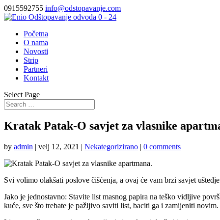
0915592755
info@odstopavanje.com
Početna
O nama
Novosti
Strip
Partneri
Kontakt
Select Page
Kratak Patak-O savjet za vlasnike apartm
by
admin
|
velj 12, 2021
|
Nekategorizirano
|
0 comments
Svi volimo olakšati poslove čišćenja, a ovaj će vam brzi savjet uštedj
Jako je jednostavno: Stavite list masnog papira na teško vidljive povr
kuće, sve što trebate je pažljivo saviti list, baciti ga i zamijeniti novim.