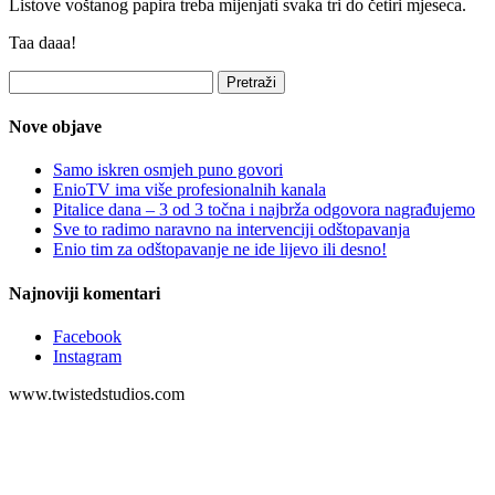
Listove voštanog papira treba mijenjati svaka tri do četiri mjeseca.
Taa daaa!
Pretraži:
Nove objave
Samo iskren osmjeh puno govori
EnioTV ima više profesionalnih kanala
Pitalice dana – 3 od 3 točna i najbrža odgovora nagrađujemo
Sve to radimo naravno na intervenciji odštopavanja
Enio tim za odštopavanje ne ide lijevo ili desno!
Najnoviji komentari
Facebook
Instagram
www.twistedstudios.com