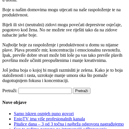
Boje u našim domovima mogu utjecati na naše raspoloženje te na
produktivnost.
Bijeli ili sivi (neutralni) zidovi mogu povećati depresivne osjećaje,
pogotovo kod žena. No ne možete sve riješiti tako da na zidove
nabacite jarke boje.
Najbolje boje za raspoloženje i produktivnost u domu su nijanse
plave. Plava promiče mir, koncentraciju i emocionalnu ravnotežu.
Ipak, previše dobre stvari može biti loše pa vas tako previše plavih
površina može učiniti preopuštenima i manje kreativnima.
Još jedna boja o kojoj bi mogli razmisliti je zelena. Kako je to boja
staloženosti i rasta, uzrokuje manje umora oka što pomaže
dugotrajnijem fokusu i koncentraciji.
Pretraži:
Nove objave
Samo iskren osmjeh puno govori
EnioTV ima više profesionalnih kanala
Pitalice dana – 3 od 3 točna i najbrža odgovora nagrađujemo