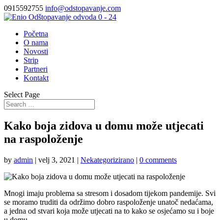
0915592755
info@odstopavanje.com
Početna
O nama
Novosti
Strip
Partneri
Kontakt
Select Page
Kako boja zidova u domu može utjecati
na raspoloženje
by
admin
|
velj 3, 2021
|
Nekategorizirano
|
0 comments
Mnogi imaju problema sa stresom i dosadom tijekom pandemije. Svi
se moramo truditi da održimo dobro raspoloženje unatoč nedaćama,
a jedna od stvari koja može utjecati na to kako se osjećamo su i boje
u domu.