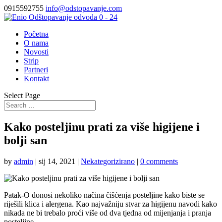
0915592755
info@odstopavanje.com
Početna
O nama
Novosti
Strip
Partneri
Kontakt
Select Page
Kako posteljinu prati za više higijene i
bolji san
by
admin
|
sij 14, 2021
|
Nekategorizirano
|
0 comments
Patak-O donosi nekoliko načina čišćenja posteljine kako biste se
riješili klica i alergena. Kao najvažniju stvar za higijenu navodi kako
nikada ne bi trebalo proći više od dva tjedna od mijenjanja i pranja
posteljine.