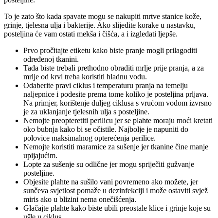
To je zato što kada spavate mogu se nakupiti mrtve stanice kože,
grinje, tjelesna ulja i bakterije. Ako slijedite korake u nastavku,
posteljina će vam ostati mekša i čišća, a i izgledati ljepše.
Prvo pročitajte etiketu kako biste pranje mogli prilagoditi
određenoj tkanini.
Tada biste trebali prethodno obraditi mrlje prije pranja, a za
mrlje od krvi treba koristiti hladnu vodu.
Odaberite pravi ciklus i temperaturu pranja na temelju
naljepnice i podesite prema tome koliko je posteljina prljava.
Na primjer, korištenje duljeg ciklusa s vrućom vodom izvrsno
je za uklanjanje tjelesnih ulja s posteljine.
Nemojte preopteretiti perilicu jer se plahte moraju moći kretati
oko bubnja kako bi se očistile. Najbolje je napuniti do
polovice maksimalnog opterećenja perilice.
Nemojte koristiti maramice za sušenje jer tkanine čine manje
upijajućim.
Lopte za sušenje su odlične jer mogu spriječiti gužvanje
posteljine.
Objesite plahte na sušilo vani povremeno ako možete, jer
sunčeva svjetlost pomaže u dezinfekciji i može ostaviti svjež
miris ako u blizini nema onečišćenja.
Glačajte plahte kako biste ubili preostale klice i grinje koje su
ušle u ciklus.