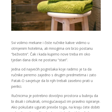
Svi volimo mekane i čiste ručnike kakve vidimo u
otmjenim hotelima, ali mnogima oni brzo postanu
“beživotni”. Čak i kada kupimo nove treba im oko
tjedan dana dok ne postanu “stari”.
Jedna od najvećih pogrešaka koje radimo je ta da
ručnike peremo zajedno s drugim predmetima i zato
Patak-O savjetuje da bi njih trebali zasebno prati u
perilici.
Ručnicima je potrebno dovoljno prostora u bubnju da
bi disali i cirkulirali, omogućavajući im pravilno ispiranje.
Ako pokušate ugurati previše toga, na kraju ćete dobiti