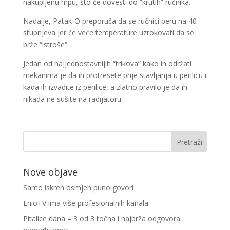
nakupljenu hrpu, što će dovesti do “krutih” ručnika.
Nadalje, Patak-O preporuča da se ručnici peru na 40
stupnjeva jer će veće temperature uzrokovati da se
brže “istroše”.
Jedan od najjednostavnijih “trikova” kako ih održati
mekanima je da ih protresete prije stavljanja u perilicu i
kada ih izvadite iz perilice, a zlatno pravilo je da ih
nikada ne sušite na radijatoru.
Nove objave
Samo iskren osmjeh puno govori
EnioTV ima više profesionalnih kanala
Pitalice dana – 3 od 3 točna i najbrža odgovora