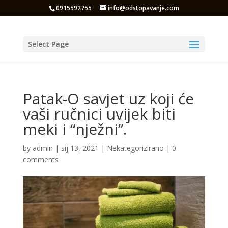
0915592755
info@odstopavanje.com
Select Page
Patak-O savjet uz koji će
vaši ručnici uvijek biti
meki i “nježni”.
by
admin
|
sij 13, 2021
|
Nekategorizirano
|
0
comments