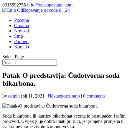
0915592755
info@odstopavanje.com
Početna
O nama
Novosti
Strip
Partneri
Kontakt
Select Page
Patak-O predstavlja: Čudotvorna soda
bikarbona.
by
admin
|
sij 11, 2021
|
Nekategorizirano
|
0 comments
Soda bikarbona ili natrijev bikarbonat veoma je pristupačan i jeftin
proizvod. Uvijek ju je dobro imati pri ruci, jer je njena primjena u
svakodnevnome životu iznimno velika.