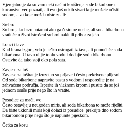
Vjerojatno je da su vam neki načini korištenja sode bikarbone u
kućanstvu već poznati, ali evo još nekih stvari koje možete očisiti
sodom, a za koje možda niste znali:
Srebro
Srebro jako brzo potamni ako ga često ne nosite, ali soda bikarbona
vratit će u život istrošeni srebrni nakit ili pribor za jelo.
Lonci i tave
Kad hrana izgori, vrlo je teško ostrugati iz tave, ali pomoći će soda
bikarbona. U tavu ulijte toplu vodu i dodajte sodu bikarbonu.
Ostavite da tako stoji oko pola sata.
Zavjese za tuš
Zavjese za tuširanje izuzetno su prljave i često prekrivene plijesni.
Od sode bikarbone napravite pastu s vodom i rasporedite je na
zahvaćena područja. Isperite ih vlažnom krpom i pustite da se još
jednom osuše prije nego što ih vratite.
Posudice za mačji wc
Često ostavljaju neugodan miris, ali soda bikarbona to može riješiti.
Da biste uklonili miris koji dolazi iz posudice, prekrijte dno sodom
bikarbonom prije nego što je napunite pijeskom.
Četka za kosu