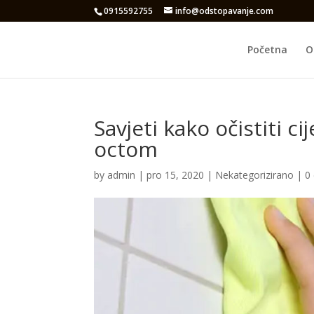
0915592755
info@odstopavanje.com
Početna
O
Savjeti kako očistiti c
octom
by
admin
|
pro 15, 2020
|
Nekategorizirano
|
0