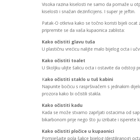
Visoka razina kiselosti ne samo da pomaže u otp
kiselosti i snažan dezinficijens. I super je jeftin.
Patak-O otkriva kako se točno koristi bijeli ocat
pripremite se da vaša kupaonica zablista:
Kako očistiti glavu tuša
U plastičnu vrećicu nalijte malo bijelog octa i učv
Kako očistiti toalet
U školjku ulijte šalicu octa i ostavite da odstoji
K
ako očistiti staklo u tuš kabini
Napunite bočicu s raspršivačem s jednakim dijelo
prozora kako bi očistili stakla.
Kako očistiti kadu
Kada se može stvarno zaprljati ostacima od sapun
bikarbonom prije nego što ju izribate i isperet
Kako očistiti pločice u kupaonici
Pomiješajte pola šalice bijelog (destiliranog) oc