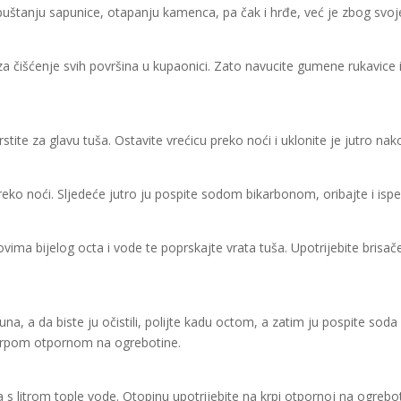
uštanju sapunice, otapanju kamenca, pa čak i hrđe, već je zbog svoj
 za čišćenje svih površina u kupaonici. Zato navucite gumene rukavice 
rstite za glavu tuša. Ostavite vrećicu preko noći i uklonite je jutro nak
 preko noći. Sljedeće jutro ju pospite sodom bikarbonom, oribajte i isper
vima bijelog octa i vode te poprskajte vrata tuša. Upotrijebite brisač
a, a da biste ju očistili, polijte kadu octom, a zatim ju pospite soda
e krpom otpornom na ogrebotine.
ta s litrom tople vode. Otopinu upotrijebite na krpi otpornoj na ogrebot