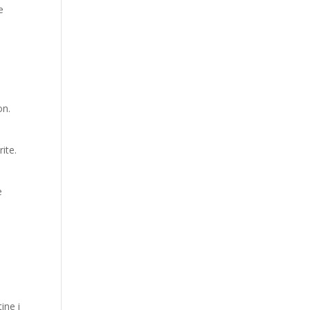
e
i
on.
ite.
e
ine i