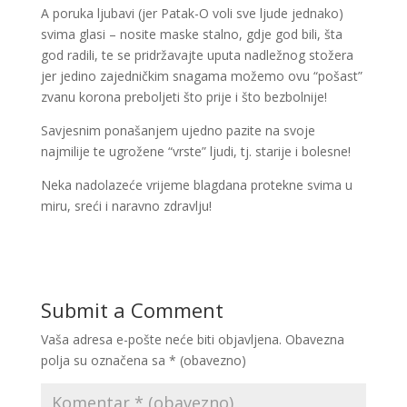
A poruka ljubavi (jer Patak-O voli sve ljude jednako)
svima glasi – nosite maske stalno, gdje god bili, šta
god radili, te se pridržavajte uputa nadležnog stožera
jer jedino zajedničkim snagama možemo ovu “pošast”
zvanu korona preboljeti što prije i što bezbolnije!
Savjesnim ponašanjem ujedno pazite na svoje
najmilije te ugrožene “vrste” ljudi, tj. starije i bolesne!
Neka nadolazeće vrijeme blagdana protekne svima u
miru, sreći i naravno zdravlju!
Submit a Comment
Vaša adresa e-pošte neće biti objavljena.
Obavezna
polja su označena sa
* (obavezno)