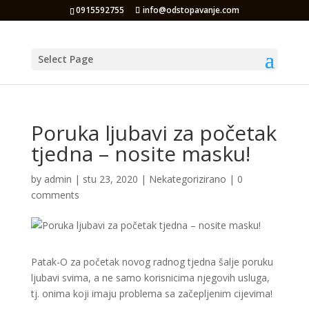
0915592755
info@odstopavanje.com
Select Page
Poruka ljubavi za početak
tjedna – nosite masku!
by
admin
|
stu 23, 2020
|
Nekategorizirano
|
0
comments
Patak-O za početak novog radnog tjedna šalje poruku
ljubavi svima, a ne samo korisnicima njegovih usluga,
tj. onima koji imaju problema sa začepljenim cijevima!