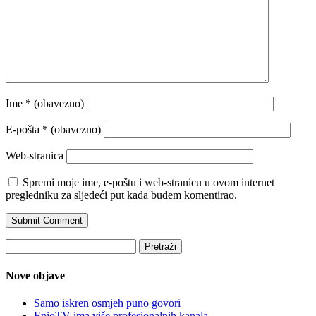
Ime
* (obavezno)
E-pošta
* (obavezno)
Web-stranica
Spremi moje ime, e-poštu i web-stranicu u ovom internet
pregledniku za sljedeći put kada budem komentirao.
Pretraži:
Nove objave
Samo iskren osmjeh puno govori
EnioTV ima više profesionalnih kanala