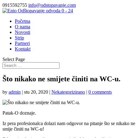
0915592755
info@odstopavanje.com
Početna
O nama
Novosti
Strip
Partneri
Kontakt
Select Page
Što nikako ne smijete činiti na WC-u.
by
admin
|
stu 20, 2020
|
Nekategorizirano
|
0 comments
Patak-O doznaje.
Iz pera profesionalca dolazi nam odgovor na pitanje što se nikako ne
smije činiti na WC-u!