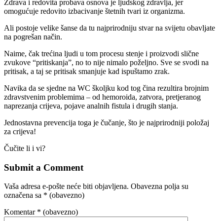
Zdrava i redovita probava osnova je ljudskog zdravlja, jer
omogućuje redovito izbacivanje štetnih tvari iz organizma.
Ali postoje velike šanse da tu najprirodniju stvar na svijetu obavljate
na pogrešan način.
Naime, čak trećina ljudi u tom procesu stenje i proizvodi slične
zvukove “pritiskanja”, no to nije nimalo poželjno. Sve se svodi na
pritisak, a taj se pritisak smanjuje kad ispuštamo zrak.
Navika da se sjedne na WC školjku kod tog čina rezultira brojnim
zdravstvenim problemima – od hemoroida, zatvora, pretjeranog
naprezanja crijeva, pojave analnih fistula i drugih stanja.
Jednostavna prevencija toga je čučanje, što je najprirodniji položaj
za crijeva!
Čučite li i vi?
Submit a Comment
Vaša adresa e-pošte neće biti objavljena.
Obavezna polja su
označena sa
* (obavezno)
Komentar
* (obavezno)