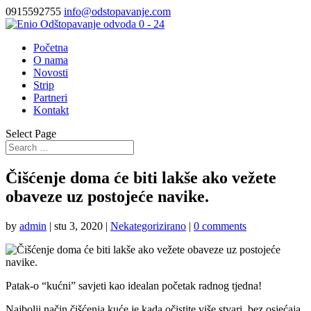
0915592755
info@odstopavanje.com
Početna
O nama
Novosti
Strip
Partneri
Kontakt
Select Page
Čišćenje doma će biti lakše ako vežete
obaveze uz postojeće navike.
by
admin
|
stu 3, 2020
|
Nekategorizirano
|
0 comments
Patak-o “kućni” savjeti kao idealan početak radnog tjedna!
Najbolji način čišćenja kuće je kada očistite više stvari, bez osjećaja