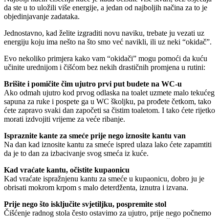
da ste u to uložili više energije, a jedan od najboljih načina za to je
objedinjavanje zadataka.
Jednostavno, kad želite izgraditi novu naviku, trebate ju vezati uz
energiju koju ima nešto na što smo već navikli, ili uz neki “okidač”.
Evo nekoliko primjera kako vam “okidači” mogu pomoći da kuću
učinite urednijom i čišćom bez nekih drastičnih promjena u rutini:
Brišite i pomičite čim ujutro prvi put budete na WC-u
Ako odmah ujutro kod prvog odlaska na toalet uzmete malo tekućeg
sapuna za ruke i pospete ga u WC školjku, pa prođete četkom, tako
ćete zapravo svaki dan započeti sa čistim toaletom. I tako ćete rijetko
morati izdvojiti vrijeme za veće ribanje.
Ispraznite kante za smeće prije nego iznosite kantu van
Na dan kad iznosite kantu za smeće ispred ulaza lako ćete zapamtiti
da je to dan za izbacivanje svog smeća iz kuće.
Kad vraćate kantu, očistite kupaonicu
Kad vraćate ispražnjenu kantu za smeće u kupaonicu, dobro ju je
obrisati mokrom krpom s malo deterdženta, iznutra i izvana.
Prije nego što isključite svjetiljku, pospremite stol
Čišćenje radnog stola često ostavimo za ujutro, prije nego počnemo