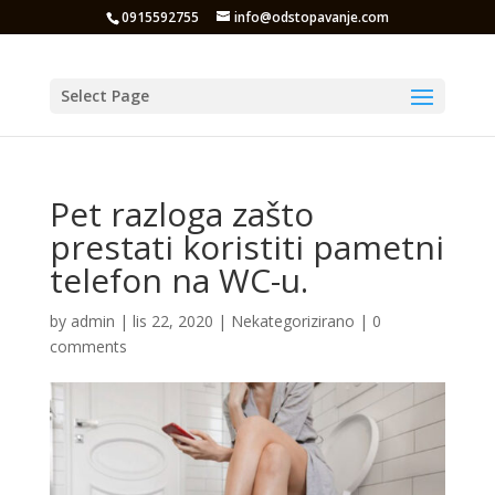
0915592755
info@odstopavanje.com
Select Page
Pet razloga zašto
prestati koristiti pametni
telefon na WC-u.
by
admin
|
lis 22, 2020
|
Nekategorizirano
|
0
comments