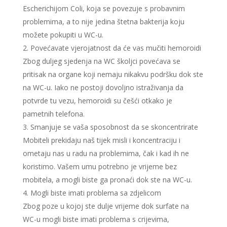
Escherichijom Coli, koja se povezuje s probavnim
problemima, a to nije jedina štetna bakterija koju
možete pokupiti u WC-u.
Povećavate vjerojatnost da će vas mučiti hemoroidi
Zbog duljeg sjedenja na WC školjci povećava se
pritisak na organe koji nemaju nikakvu podršku dok ste
na WC-u. Iako ne postoji dovoljno istraživanja da
potvrde tu vezu, hemoroidi su češći otkako je
pametnih telefona.
Smanjuje se vaša sposobnost da se skoncentrirate
Mobiteli prekidaju naš tijek misli i koncentraciju i
ometaju nas u radu na problemima, čak i kad ih ne
koristimo. Vašem umu potrebno je vrijeme bez
mobitela, a mogli biste ga pronaći dok ste na WC-u.
Mogli biste imati problema sa zdjelicom
Zbog poze u kojoj ste dulje vrijeme dok surfate na
WC-u mogli biste imati problema s crijevima,