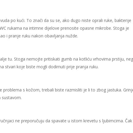
da po kući. To znači da su se, ako dugo niste oprali ruke, bakterije
a WC rukama na intimne dijelove prenosite opasne mikrobe. Stoga je
ao i pranje ruku nakon obavljanja nužde.
dalje tu. Stoga nemojte pritiskati gumb na kotliću vrhovima prstiju, ne
na stvari koje biste mogli dodirnuti prije pranja ruku.
ate problema s kožom, trebali biste razmisliti je li to zbog jastuka. Grinj
im sustavom.
tručnjaci ne preporučuju da spavate u istom krevetu s ljubimcima. Čak 