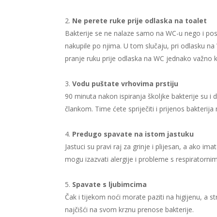
Ne perete ruke prije odlaska na toalet
Bakterije se ne nalaze samo na WC-u nego i posvu
nakupile po njima. U tom slučaju, pri odlasku n
pranje ruku prije odlaska na WC jednako važno k
Vodu puštate vrhovima prstiju
90 minuta nakon ispiranja školjke bakterije su i 
člankom. Time ćete spriječiti i prijenos bakterija 
Predugo spavate na istom jastuku
Jastuci su pravi raj za grinje i plijesan, a ako im
mogu izazvati alergije i probleme s respiratorn
Spavate s ljubimcima
Čak i tijekom noći morate paziti na higijenu, a s
najčišći na svom krznu prenose bakterije.