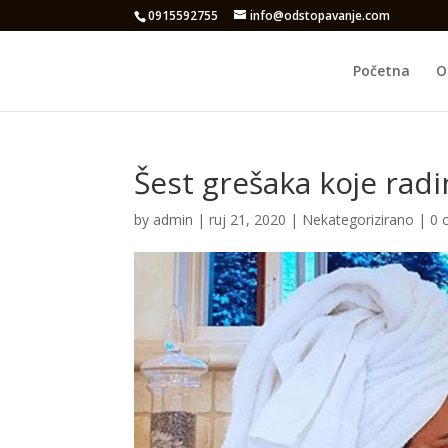
0915592755
info@odstopavanje.com
Početna
O
Šest grešaka koje radi
by
admin
|
ruj 21, 2020
|
Nekategorizirano
|
0 