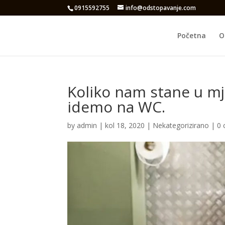
0915592755
info@odstopavanje.com
Početna
O
Koliko nam stane u mje
idemo na WC.
by
admin
|
kol 18, 2020
|
Nekategorizirano
|
0