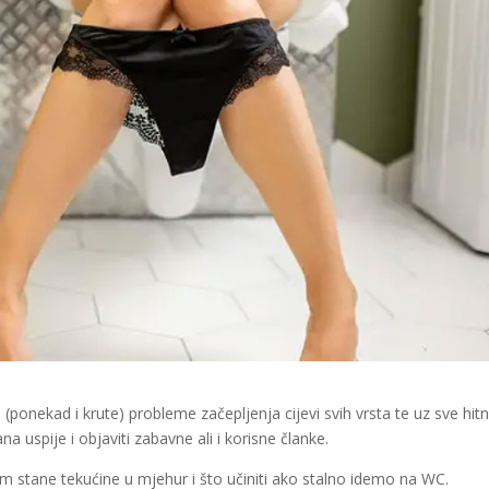
ponekad i krute) probleme začepljenja cijevi svih vrsta te uz sve hit
a uspije i objaviti zabavne ali i korisne članke.
 stane tekućine u mjehur i što učiniti ako stalno idemo na WC.