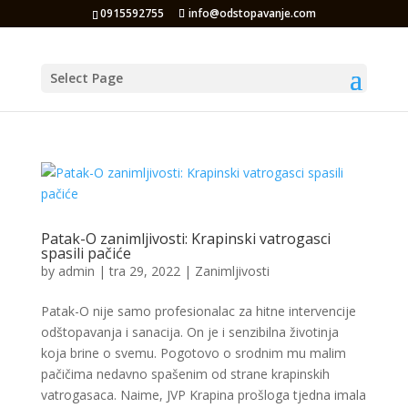
0915592755
info@odstopavanje.com
Select Page
Patak-O zanimljivosti: Krapinski vatrogasci
spasili pačiće
by
admin
|
tra 29, 2022
|
Zanimljivosti
Patak-O nije samo profesionalac za hitne intervencije
odštopavanja i sanacija. On je i senzibilna životinja
koja brine o svemu. Pogotovo o srodnim mu malim
pačičima nedavno spašenim od strane krapinskih
vatrogasaca. Naime, JVP Krapina prošloga tjedna imala