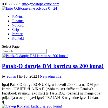
0915592755
info@odstopavanje.com
Početna
O nama
Novosti
Strip
Partneri
Kontakt
Select Page
Patak-O daruje DM karticu sa 200 kuna!
by
admin
|
lip 10, 2022
|
Nagradna igra
Igraj Patak-O drugu BONUS igru i osvoji 200 kuna na DM poklon
kartici! UVJET: “LAJKAJ” (sviđa mi se) službenu Patak-O
Facebook stranicu (ako nisi) te TAGIRAJ (označi) najmanje dva
prijatelja u ovoj objavi igre! TRAJANJE nagradne igre: 12 dana,
tj....