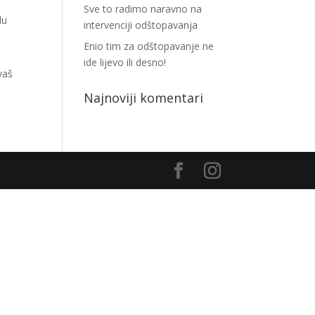
Sve to radimo naravno na
du
intervenciji odštopavanja
Enio tim za odštopavanje ne
ide lijevo ili desno!
 vaš
Najnoviji komentari