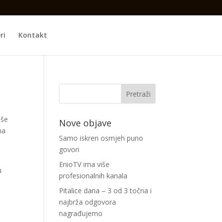
ri
Kontakt
aše
Nove objave
ma
Samo iskren osmjeh puno
govori
EnioTV ima više
u
profesionalnih kanala
Pitalice dana – 3 od 3 točna i
najbrža odgovora
nagrađujemo