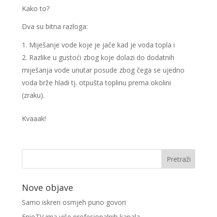
Kako to?
Dva su bitna razloga:
Miješanje vode koje je jače kad je voda topla i
Razlike u gustoći zbog koje dolazi do dodatnih
miješanja vode unutar posude zbog čega se ujedno
voda brže hladi tj. otpušta toplinu prema okolini
(zraku).
Kvaaak!
Nove objave
Samo iskren osmjeh puno govori
EnioTV ima više profesionalnih kanala