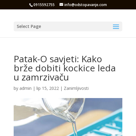
0915592755
info@odstopavanje.com
Select Page
Patak-O savjeti: Kako
brže dobiti kockice leda
u zamrzivaču
by
admin
|
lip 15, 2022
|
Zanimljivosti