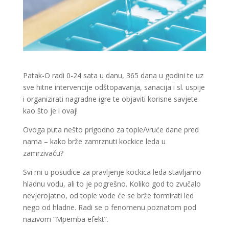
Patak-O radi 0-24 sata u danu, 365 dana u godini te uz
sve hitne intervencije odštopavanja, sanacija i sl. uspije
i organizirati nagradne igre te objaviti korisne savjete
kao što je i ovaj!
Ovoga puta nešto prigodno za tople/vruće dane pred
nama – kako brže zamrznuti kockice leda u
zamrzivaču?
Svi mi u posudice za pravljenje kockica leda stavljamo
hladnu vodu, ali to je pogrešno. Koliko god to zvučalo
nevjerojatno, od tople vode će se brže formirati led
nego od hladne. Radi se o fenomenu poznatom pod
nazivom “Mpemba efekt”.