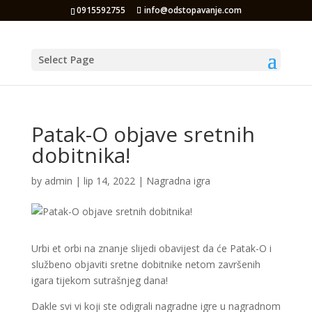
0915592755
info@odstopavanje.com
Select Page
Patak-O objave sretnih
dobitnika!
by
admin
|
lip 14, 2022
|
Nagradna igra
Urbi et orbi na znanje slijedi obavijest da će Patak-O i
službeno objaviti sretne dobitnike netom završenih
igara tijekom sutrašnjeg dana!
Dakle svi vi koji ste odigrali nagradne igre u nagradnom