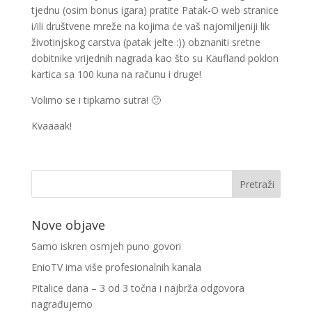
tjednu (osim bonus igara) pratite Patak-O web stranice
i/ili društvene mreže na kojima će vaš najomiljeniji lik
životinjskog carstva (patak jelte :)) obznaniti sretne
dobitnike vrijednih nagrada kao što su Kaufland poklon
kartica sa 100 kuna na računu i druge!
Volimo se i tipkamo sutra! 🙂
Kvaaaak!
Nove objave
Samo iskren osmjeh puno govori
EnioTV ima više profesionalnih kanala
Pitalice dana – 3 od 3 točna i najbrža odgovora
nagrađujemo