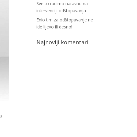
Sve to radimo naravno na
intervenciji odštopavanja
Enio tim za odštopavanje ne
ide lijevo ili desno!
Najnoviji komentari
a