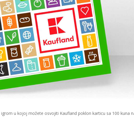
grom u kojoj možete osvojiti Kaufland poklon karticu sa 100 kuna n