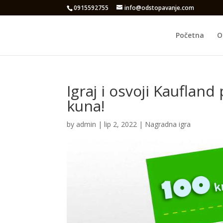
0915592755
info@odstopavanje.com
Početna
O
Igraj i osvoji Kaufland
kuna!
by
admin
|
lip 2, 2022
|
Nagradna igra