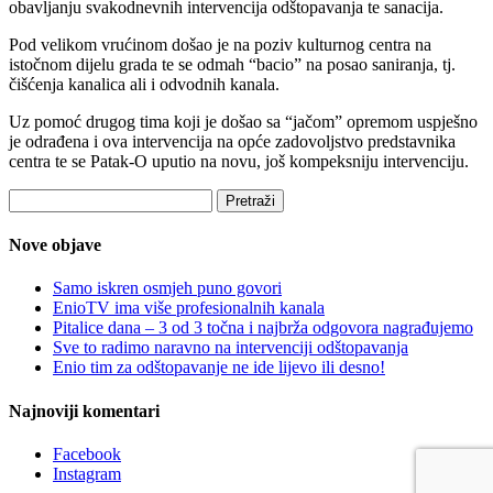
obavljanju svakodnevnih intervencija odštopavanja te sanacija.
Pod velikom vrućinom došao je na poziv kulturnog centra na
istočnom dijelu grada te se odmah “bacio” na posao saniranja, tj.
čišćenja kanalica ali i odvodnih kanala.
Uz pomoć drugog tima koji je došao sa “jačom” opremom uspješno
je odrađena i ova intervencija na opće zadovoljstvo predstavnika
centra te se Patak-O uputio na novu, još kompeksniju intervenciju.
Pretraži:
Nove objave
Samo iskren osmjeh puno govori
EnioTV ima više profesionalnih kanala
Pitalice dana – 3 od 3 točna i najbrža odgovora nagrađujemo
Sve to radimo naravno na intervenciji odštopavanja
Enio tim za odštopavanje ne ide lijevo ili desno!
Najnoviji komentari
Facebook
Instagram