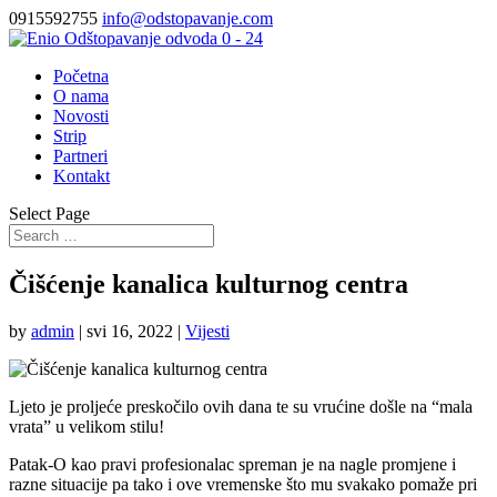
0915592755
info@odstopavanje.com
Početna
O nama
Novosti
Strip
Partneri
Kontakt
Select Page
Čišćenje kanalica kulturnog centra
by
admin
|
svi 16, 2022
|
Vijesti
Ljeto je proljeće preskočilo ovih dana te su vrućine došle na “mala
vrata” u velikom stilu!
Patak-O kao pravi profesionalac spreman je na nagle promjene i
razne situacije pa tako i ove vremenske što mu svakako pomaže pri