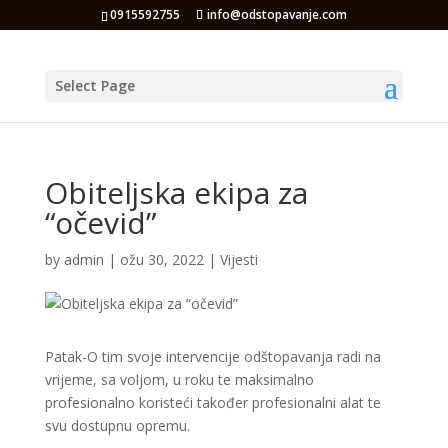
0915592755
info@odstopavanje.com
Select Page
Obiteljska ekipa za
“očevid”
by
admin
|
ožu 30, 2022
|
Vijesti
Patak-O tim svoje intervencije odštopavanja radi na
vrijeme, sa voljom, u roku te maksimalno
profesionalno koristeći također profesionalni alat te
svu dostupnu opremu.