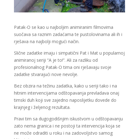
Patak-O se kao u najboljim animiranim filmovima
suočava sa raznim zadaćama te pustolovinama ali ih i
rješava na najbolji mogući način.
Slične zadatke imaju i simpatični Pat i Mat u popularnoj
animiranoj seriji “A je to!”. Ali za razliku od
profesionalnog Patak-O tima oni rješavaju svoje
zadatke stvarajući nove nevolje.
Bez obzira na težinu zadatka, kako u seriji tako i na
hitnim intervencijama odštopavanja prevladava onaj
timski duh koji sve zajedno naposlijetku dovede do
krajnjeg i željenog rezultata.
Pravi tim sa dugogodišnjim iskustvom u odštopavanju
zato nema granica i ne postoji ta intervencija koja se
ne može odraditi u roku i na zadovoljstvo samog