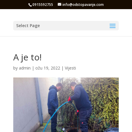
0915592755
info@odstopavanje.com
Select Page
A je to!
by
admin
|
ožu 19, 2022
|
Vijesti