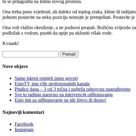
bi se prilagodila na klimu novog prostora.
Ona treba puno svjetlosti, ali daleko od toplog zraka, klime ili radija
jednom postavite na neku poziciju nemojte je premještati. Postavite je b
Ona voli vlažno okruženje, a ne podnosi propuh. Božićnu zvijezdu zalij
podložak s vodom, pustiti da upije pa ukloniti višak vode.
Kvaaak!
Pretraži:
Nove objave
Samo iskren osmjeh puno govori
EnioTV ima više profesionalnih kanala
Pitalice dana – 3 od 3 točna i najbrža odgovora nagrađujemo
Sve to radimo naravno na intervenciji odštopavanja
Enio tim za odštopavanje ne ide lijevo ili desno!
Najnoviji komentari
Facebook
Instagram