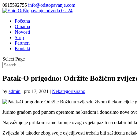
0915592755
info@odstopavanje.com
Početna
O nama
Novosti
Strip
Partneri
Kontakt
Select Page
Patak-O prigodno: Održite Božićnu zvijezd
by
admin
|
pro 17, 2021
|
Nekategorizirano
Jurimo gradom pod punom opremom ne kradom i donosimo nove ovoga pu
Najvažnije je prilikom same kupnje ovog cvijeta paziti na odabir biljk
Zvijezda bi također zbog svoje osjetljivosti trebala biti zaštićena ne