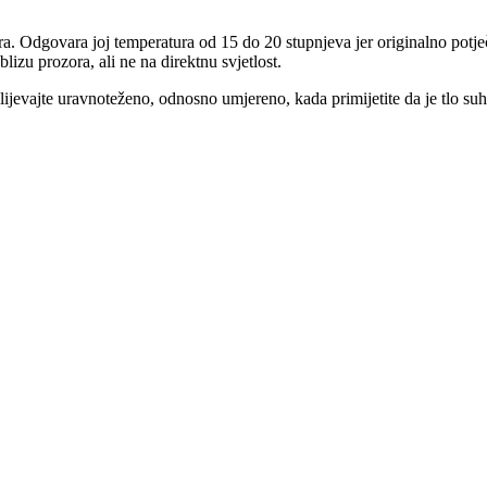
tora. Odgovara joj temperatura od 15 do 20 stupnjeva jer originalno potječ
lizu prozora, ali ne na direktnu svjetlost.
evajte uravnoteženo, odnosno umjereno, kada primijetite da je tlo suho, 