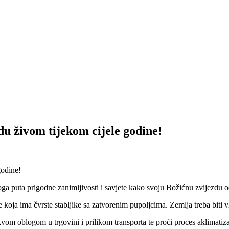
u živom tijekom cijele godine!
ta prigodne zanimljivosti i savjete kako svoju Božićnu zvijezdu odr
e koja ima čvrste stabljike sa zatvorenim pupoljcima. Zemlja treba biti v
kakvom oblogom u trgovini i prilikom transporta te proći proces aklimat