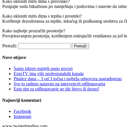
Kako ukloniti miris dima s presvlake?
Posipajte sodu bikarbonu po namještaju i podovima i ostavite da odsto
Kako ukloniti miris dima s tepiha i prostirki?
Korištenje dezodoransa za tepihe, tekućeg ili praškastog sredstva za či
Kako najbolje prozračiti prostorije?
Provjetravanjem prostorija, korištenjem rotirajućih ventilatora za još bo
Pretraži:
Nove objave
Samo iskren osmjeh puno govori
EnioTV ima više profesionalnih kanala
Pitalice dana – 3 od 3 točna i najbrža odgovora nagrađujemo
Sve to radimo naravno na intervenciji odštopavanja
Enio tim za odštopavanje ne ide lijevo ili desno!
Najnoviji komentari
Facebook
Instagram
www.twistedstudios.com