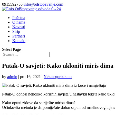
0915592755
info@odstopavanje.com
Početna
O nama
Novosti
Strip
Partneri
Kontakt
Select Page
Patak-O savjeti: Kako ukloniti miris dima 
by
admin
|
pro 16, 2021
|
Nekategorizirano
Patak-O donosi nekoliko korisnih savjeta u nastavku teksta kako ukloni
Kako oprati zidove da se riješite mirisa dima?
Učinkovita metoda je da pomiješate dobar sapun od maslinovog ulja s