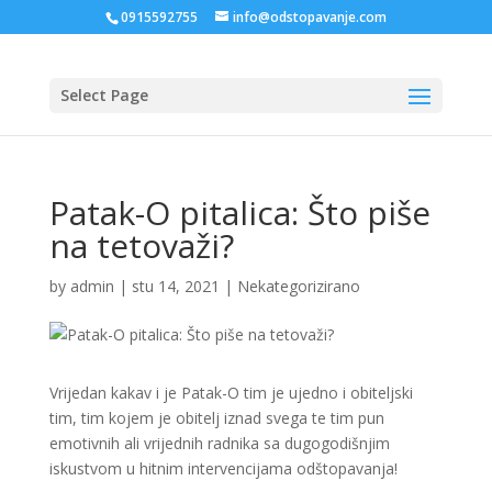
0915592755
info@odstopavanje.com
Select Page
Patak-O pitalica: Što piše
na tetovaži?
by
admin
|
stu 14, 2021
|
Nekategorizirano
Vrijedan kakav i je Patak-O tim je ujedno i obiteljski
tim, tim kojem je obitelj iznad svega te tim pun
emotivnih ali vrijednih radnika sa dugogodišnjim
iskustvom u hitnim intervencijama odštopavanja!