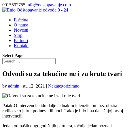
0915592755
info@odstopavanje.com
Početna
O nama
Novosti
Strip
Partneri
Kontakt
Select Page
Odvodi su za tekućine ne i za krute tvari
by
admin
|
stu 12, 2021
|
Nekategorizirano
Patak-O intervencije idu dalje jednakim intenzitetom bez obzira
radilo se o jutru, podnevu ili noći. Tako je bilo i na današnjoj prvoj
intervenciji.
Jedan od naših dugogodišnjih partnera, točnije jedan poznati