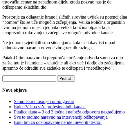
trgovački centar na zapadnom dijelu grada pozvao nas je da
odštopamo skladišni dio.
Prostorije za odlaganje hrane i sličnih sirovina uvijek su potencijalna
“bomba” što se tiče mogućih zsčepljenja. Velika količina organskih
tvari na jednom mjestu jednako velika količina otpada koja
neopreznim rukovanjem začepi sve moguće odvodne kanale.
Ne jednom svjedočili smo situacijama kako se takav isti otpad
jednostavno bacao u odvode zbog raznih razloga.
Patak-O tim naravno da preporuča korištenje odvoda samo za ono
za šta mu je i namjena – tekućine ali ako već i dodje do začepljenja
spremno će odraditi sve zadatke te odštopati i “neodštopivo”.
Pretraži:
Nove objave
Samo iskren osmjeh puno govori
EnioTV ima više profesionalnih kanala
Pitalice dana – 3 od 3 točna i najbrža odgovora nagrađujemo
Sve to radimo naravno na intervenciji odštopavanja
Enio tim za odštopavanje ne ide lijevo ili desno!