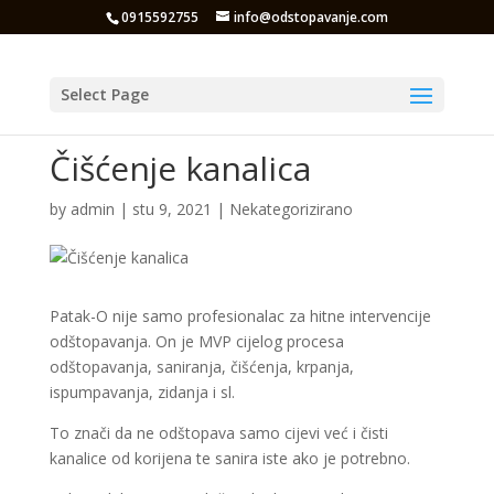
0915592755
info@odstopavanje.com
Select Page
Čišćenje kanalica
by
admin
|
stu 9, 2021
|
Nekategorizirano
Patak-O nije samo profesionalac za hitne intervencije
odštopavanja. On je MVP cijelog procesa
odštopavanja, saniranja, čišćenja, krpanja,
ispumpavanja, zidanja i sl.
To znači da ne odštopava samo cijevi već i čisti
kanalice od korijena te sanira iste ako je potrebno.