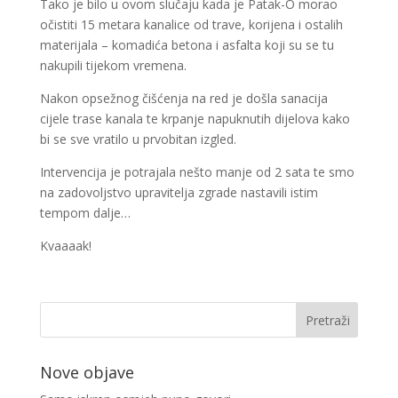
Tako je bilo u ovom slučaju kada je Patak-O morao
očistiti 15 metara kanalice od trave, korijena i ostalih
materijala – komadića betona i asfalta koji su se tu
nakupili tijekom vremena.
Nakon opsežnog čišćenja na red je došla sanacija
cijele trase kanala te krpanje napuknutih dijelova kako
bi se sve vratilo u prvobitan izgled.
Intervencija je potrajala nešto manje od 2 sata te smo
na zadovoljstvo upravitelja zgrade nastavili istim
tempom dalje…
Kvaaaak!
Nove objave