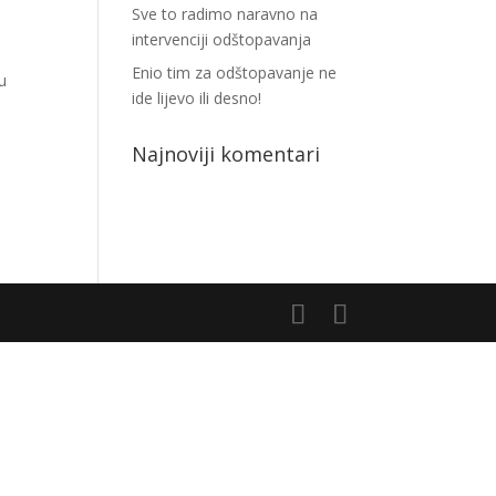
Sve to radimo naravno na
intervenciji odštopavanja
Enio tim za odštopavanje ne
u
ide lijevo ili desno!
Najnoviji komentari