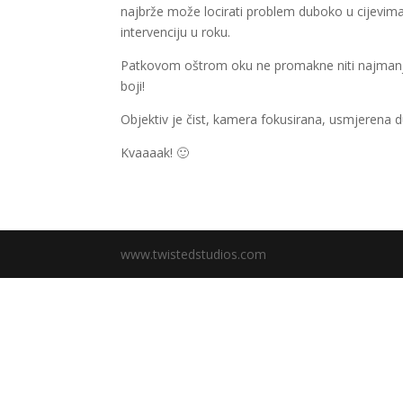
najbrže može locirati problem duboko u cijevima 
intervenciju u roku.
Patkovom oštrom oku ne promakne niti najmanja 
boji!
Objektiv je čist, kamera fokusirana, usmjerena d
Kvaaaak! 🙂
www.twistedstudios.com