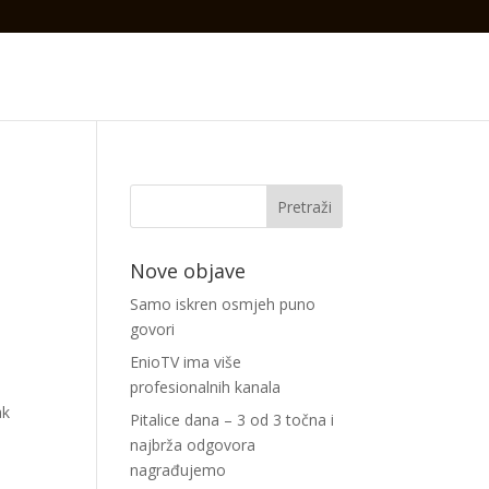
Nove objave
Samo iskren osmjeh puno
govori
EnioTV ima više
profesionalnih kanala
ak
Pitalice dana – 3 od 3 točna i
najbrža odgovora
nagrađujemo