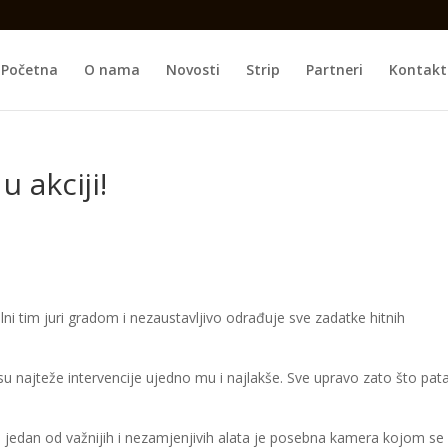
Početna
O nama
Novosti
Strip
Partneri
Kontakt
 akciji!
ni tim juri gradom i nezaustavljivo odrađuje sve zadatke hitnih
su najteže intervencije ujedno mu i najlakše. Sve upravo zato što pat
., jedan od važnijih i nezamjenjivih alata je posebna kamera kojom se