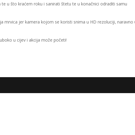
te u što kraćem roku i sanirati štetu te u konačnici odraditi samu
mrvica jer kamera kojom se koristi snima u HD rezoluciji, naravno 
uboko u cijev i akcija može početi!