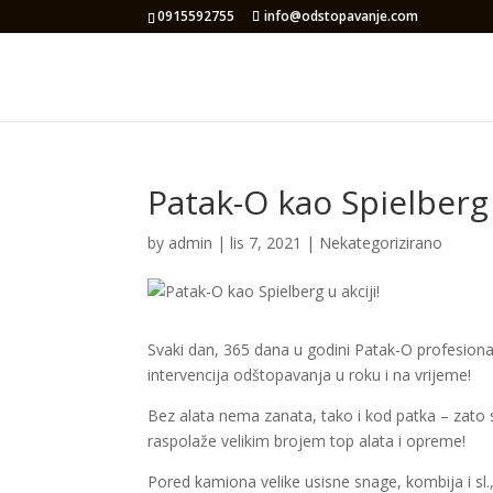
0915592755
info@odstopavanje.com
Patak-O kao Spielberg u
by
admin
|
lis 7, 2021
|
Nekategorizirano
Svaki dan, 365 dana u godini Patak-O profesional
intervencija odštopavanja u roku i na vrijeme!
Bez alata nema zanata, tako i kod patka – zato 
raspolaže velikim brojem top alata i opreme!
Pored kamiona velike usisne snage, kombija i sl