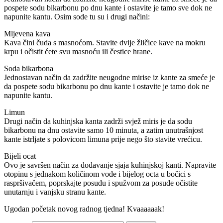
pospete sodu bikarbonu po dnu kante i ostavite je tamo sve dok ne
napunite kantu. Osim sode tu su i drugi načini:
Mljevena kava
Kava čini čuda s masnoćom. Stavite dvije žličice kave na mokru
krpu i očistit ćete svu masnoću ili čestice hrane.
Soda bikarbona
Jednostavan način da zadržite neugodne mirise iz kante za smeće je
da pospete sodu bikarbonu po dnu kante i ostavite je tamo dok ne
napunite kantu.
Limun
Drugi način da kuhinjska kanta zadrži svjež miris je da sodu
bikarbonu na dnu ostavite samo 10 minuta, a zatim unutrašnjost
kante istrljate s polovicom limuna prije nego što stavite vrećicu.
Bijeli ocat
Ovo je savršen način za dodavanje sjaja kuhinjskoj kanti. Napravite
otopinu s jednakom količinom vode i bijelog octa u bočici s
raspršivačem, poprskajte posudu i spužvom za posuđe očistite
unutarnju i vanjsku stranu kante.
Ugodan početak novog radnog tjedna! Kvaaaaaak!