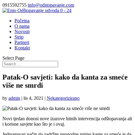
0915592755
info@odstopavanje.com
Početna
O nama
Novosti
Strip
Partneri
Kontakt
Select Page
Patak-O savjeti: kako da kanta za smeće
više ne smrdi
by
admin
|
lis 4, 2021
|
Nekategorizirano
Novi tjedan donosi nove izazove hitnih intervencija odštopavanja ali
i korisne savjete kao što je i ovaj.
Jednostavan način da zadržite neugodne mirise kante za smeće je da