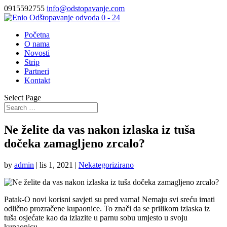
0915592755
info@odstopavanje.com
Početna
O nama
Novosti
Strip
Partneri
Kontakt
Select Page
Ne želite da vas nakon izlaska iz tuša
dočeka zamagljeno zrcalo?
by
admin
|
lis 1, 2021
|
Nekategorizirano
Patak-O novi korisni savjeti su pred vama! Nemaju svi sreću imati
odlično prozračene kupaonice. To znači da se prilikom izlaska iz
tuša osjećate kao da izlazite u parnu sobu umjesto u svoju
kupaonicu.