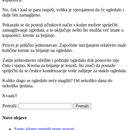
No, čak i kad se para rasprši, velika je vjerojatnost da će ogledalo i
dalje biti zamagljeno.
Pokazalo se da postoji učinkovit način s kojim možete spriječiti
zamagljivanje ogledala, a to uključuje nešto što možda već imate u
kupaonici: kremu za brijanje.
Proces je prilično jednostavan. Započnite stavljanjem relativno male
količine kreme za brijanje na ogledalo.
Zatim jednostavno obrišite i polirajte ogledalo dok ponovno nije
čisto i sjajno. Krema za brijanje je tenzid, što znači da pomaže
spriječiti da se čestice kondenzacije vode zalijepe za staklo ogledala.
Koliko dugo se ogledalo neće magliti? Od nekoliko dana do
nekoliko tjedana.
Kvaak!!
Pretraži:
Nove objave
Samo iskren osmjeh puno govori