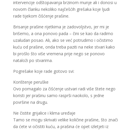
intervencije odštopavanja brzinom munje ali i donosi u
novom članku nekoliko najčešćih grešaka koje ljudi
rade tijekom čišćenje prašine.
Brisanje prašine rijetkima je zadovoljstvo, jer mi je
brišemo, a ona ponovo pada – čini se kao da radimo
uzaludan posao. Ali, ako se već potrudimo i očistimo
kuću od prašine, onda treba paziti na neke stvari kako
bi prošlo što više vremena prije nego se ponovo
nataloži po stvarima.
Pogrešake koje rade gotovo svi:
Korištenje peruške
Ovo pomagalo za čišćenje ustvari radi više štete nego
koristi jer prašinu samo rasprši naokolo, s jedne
površine na drugu.
Ne čistite grijalice i klima uređaje
Tamo se mogu skrivati velike količine prašine, što znači
da ćete vi očistiti kuću, a prašina će opet izletjeti iz