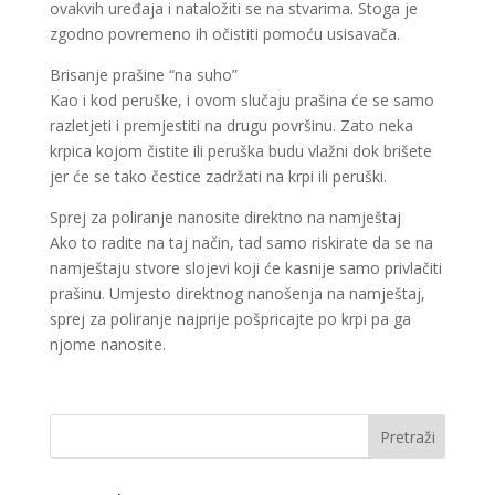
ovakvih uređaja i nataložiti se na stvarima. Stoga je
zgodno povremeno ih očistiti pomoću usisavača.
Brisanje prašine “na suho”
Kao i kod peruške, i ovom slučaju prašina će se samo
razletjeti i premjestiti na drugu površinu. Zato neka
krpica kojom čistite ili peruška budu vlažni dok brišete
jer će se tako čestice zadržati na krpi ili peruški.
Sprej za poliranje nanosite direktno na namještaj
Ako to radite na taj način, tad samo riskirate da se na
namještaju stvore slojevi koji će kasnije samo privlačiti
prašinu. Umjesto direktnog nanošenja na namještaj,
sprej za poliranje najprije pošpricajte po krpi pa ga
njome nanosite.