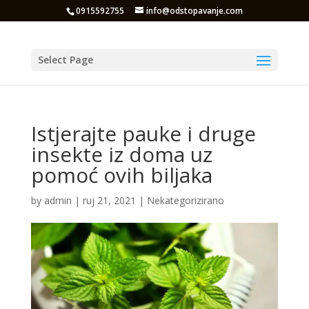
0915592755
info@odstopavanje.com
Select Page
Istjerajte pauke i druge
insekte iz doma uz
pomoć ovih biljaka
by
admin
|
ruj 21, 2021
|
Nekategorizirano