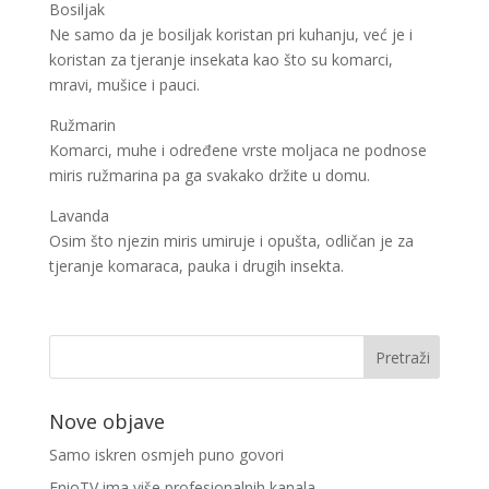
Bosiljak
Ne samo da je bosiljak koristan pri kuhanju, već je i
koristan za tjeranje insekata kao što su komarci,
mravi, mušice i pauci.
Ružmarin
Komarci, muhe i određene vrste moljaca ne podnose
miris ružmarina pa ga svakako držite u domu.
Lavanda
Osim što njezin miris umiruje i opušta, odličan je za
tjeranje komaraca, pauka i drugih insekta.
Nove objave
Samo iskren osmjeh puno govori
EnioTV ima više profesionalnih kanala