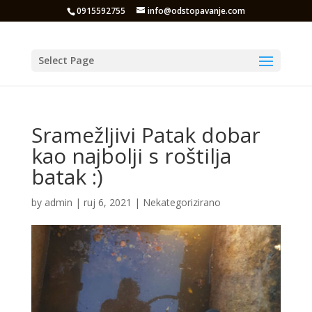
0915592755
info@odstopavanje.com
Select Page
Sramežljivi Patak dobar
kao najbolji s roštilja
batak :)
by
admin
|
ruj 6, 2021
|
Nekategorizirano