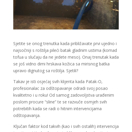
Sjetite se onog trenutka kada približavate prvi ujedno i
najsočniji s roštilja pileći batak gladnim ustima (komad
tofua u slučaju da ne jedete meso). Onaj trenutak kada
se još vidno dimi hrskava kožica sa mirisnog batka
upravo dignutog sa roštilja. Sjetili?
Takav je isti osjećaj svih klijenta kada Patak-O,
profesionalac za odštopavanje odradi svoj posao
kvalitetno i u roku! Od samog zadovoljstva urađenim
poslom procure “sline” te se razvuče osmjeh svih
potrebitih kada se radi o hitnim intervencijama
odštopavanja.
Ključan faktor kod takvih (kao i svih ostalih) intervencija