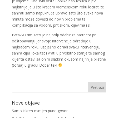
je vrijeme! Kod svih vrsta i oblika napuknuća cijevi
najbitnije je u što kraćem vremenskom roku locirati te
sanirati samo napuknuće upravo zato što svaka nova
minuta može dovesti do novih problema te
komplikacija sa vodom, pritiskom, cijevima i sl.
Patak-O tim zato je najbolji odabir za partnera pri
odštopavanju jer svoje intervencije odrađuje u
najkraćem roku, uspješno odradi svaku intervenciju,
sanira cijeli lokalitet i vrati u prvobitno stanje te samog
klijenta ostavi sa onim slatkim okusom najfinije piletine
(tofua) u gradu! Dobar tek!
Nove objave
Samo iskren osmjeh puno govori