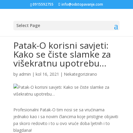
0915592755
info@odstopavanje.com
Select Page
Patak-O korisni savjeti:
Kako se čiste slamke za
višekratnu upotrebu…
by
admin
|
kol 16, 2021
|
Nekategorizirano
Profesionalni Patak-O tim nosi se sa vrućinama
jednako kao i sa novim člancima koje pristigne objaviti
pa skoro redovito i to u ovo vruće doba ljetnih i to
blagdana!