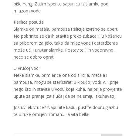
piše Yang. Zatim isperite sapunicu iz slamke pod
mlazom vode.
Perilica posuđa
Slamke od metala, bambusa i silicija izvrsno se operu.
No pobrinite se da ih stavite preko zubaca ili u košaricu
sa priborom za jelo, tako da mlaz vode i deterdženta
može ući i unutar slamke. Postavite li ih vodoravno,
neće se dobro oprati.
U vrućoj vodi
Neke slamke, primjerice one od silicija, metala i
bambusa, mogu se sterilizirati u kipućoj vodi. Ali, prije
nego što ih stavite u vodu koja kuha, najprije provjerite
upute za pranje (za slučaj da se ne smiju iskuhavati).
Još uvijek vruće? Napunite kadu, pustite dobru glazbu
te u ruke omiljeni roman… la vita bella!