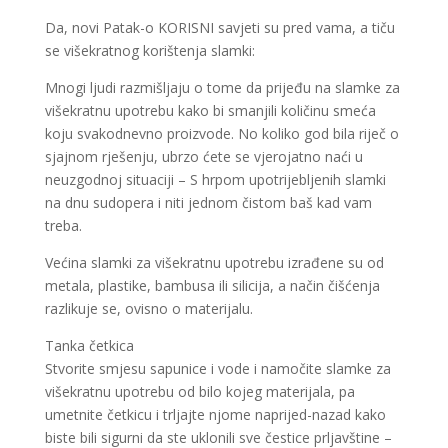
Da, novi Patak-o KORISNI savjeti su pred vama, a tiču
se višekratnog korištenja slamki:
Mnogi ljudi razmišljaju o tome da prijeđu na slamke za
višekratnu upotrebu kako bi smanjili količinu smeća
koju svakodnevno proizvode. No koliko god bila riječ o
sjajnom rješenju, ubrzo ćete se vjerojatno naći u
neuzgodnoj situaciji – S hrpom upotrijebljenih slamki
na dnu sudopera i niti jednom čistom baš kad vam
treba.
Većina slamki za višekratnu upotrebu izrađene su od
metala, plastike, bambusa ili silicija, a način čišćenja
razlikuje se, ovisno o materijalu.
Tanka četkica
Stvorite smjesu sapunice i vode i namočite slamke za
višekratnu upotrebu od bilo kojeg materijala, pa
umetnite četkicu i trljajte njome naprijed-nazad kako
biste bili sigurni da ste uklonili sve čestice prljavštine –