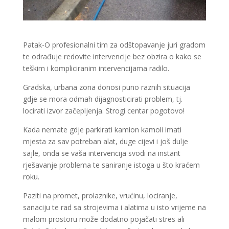
Patak-O profesionalni tim za odštopavanje juri gradom
te odrađuje redovite intervencije bez obzira o kako se
teškim i kompliciranim intervencijama radilo.
Gradska, urbana zona donosi puno raznih situacija
gdje se mora odmah dijagnosticirati problem, tj.
locirati izvor začepljenja. Strogi centar pogotovo!
Kada nemate gdje parkirati kamion kamoli imati
mjesta za sav potreban alat, duge cijevi i još dulje
sajle, onda se vaša intervencija svodi na instant
rješavanje problema te saniranje istoga u što kraćem
roku.
Paziti na promet, prolaznike, vrućinu, lociranje,
sanaciju te rad sa strojevima i alatima u isto vrijeme na
malom prostoru može dodatno pojačati stres ali