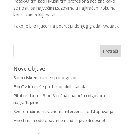
Patak-O tim kao iskusni tim profesionalaca zna kako
se nositi sa najvećim izazovima u najkraćem roku na
korist samih klijenata!
Tako je bilo i jučer na području donjeg grada. Kvaaaak!
Nove objave
Samo iskren osmjeh puno govori
EnioTV ima više profesionalnih kanala
Pitalice dana – 3 od 3 točna i najbrža odgovora
nagrađujemo
Sve to radimo naravno na intervenciji odštopavanja
Enio tim za odštopavanje ne ide lijevo ili desno!