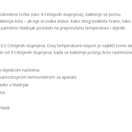
dređene točke (oko 4 Celzijevih stupnjeva), bakterije se počnu
terija loša – ali nije ni svaka dobra. Kako zbog kvalitete hrane, tako 
i pametno hladnjak postaviti na preporučenu temperaturu i slijediti
,3 Celzijevih stupnjeva. Ovaj temperaturni raspon je najbliži tome d
i od 4 Celzijevih stupnjeva, kada se bakterije počinju brzo razmnožav
 slijedećim načinima:
nim samostojećim termometrom za aparate
avite u hladnjak
ima
hladi.