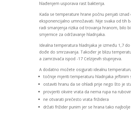
hlađenjem usporava rast bakterija.
Kada se temperature hrane počnu penjati iznad o
eksponencijalno umnožavati. Nije svaka od tih bak
radi smanjenja rizika od trovanja hranom, bilo b
smjernice za održavanje hladnjaka.
Idealna temperatura hladnjaka je između 1,7 do 3
dođe do smrzavanja. Također je blizu temperatur
a zamrzivača ispod -17 Celzijevih stupnjeva.
A dodatno možete osigurati idealnu temperaturu
točnije mjeriti temperaturu hladnjaka jefti
ostaviti hranu da se ohladi prije nego što je st
provjeriti okvire vrata da nema rupa na rubov
ne otvarati prečesto vrata frižidera
držati frižider punim jer se hrana tako najbolje 