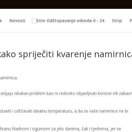
a
Novosti
Strip
P
 kako spriječiti kvarenje namirnic
ljaju nikakav problem kao ni redovito objavljivati korisne i/ili zabav
aviti i održavati idealnu temperaturu, a da se vaše namirnice ne bi
ranu hladnom i sigurnom za jelo danima, čak i tjednima, jer se