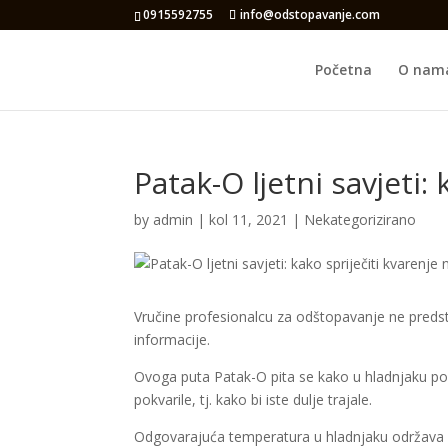
0915592755
info@odstopavanje.com
Početna
O nam
Patak-O ljetni savjeti:
by
admin
|
kol 11, 2021
|
Nekategorizirano
Vručine profesionalcu za odštopavanje ne predstav
informacije.
Ovoga puta Patak-O pita se kako u hladnjaku post
pokvarile, tj. kako bi iste dulje trajale.
Odgovarajuća temperatura u hladnjaku održava h