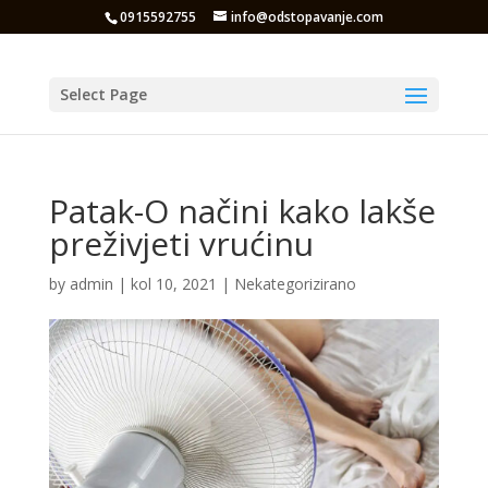
0915592755
info@odstopavanje.com
Select Page
Patak-O načini kako lakše
preživjeti vrućinu
by
admin
|
kol 10, 2021
|
Nekategorizirano