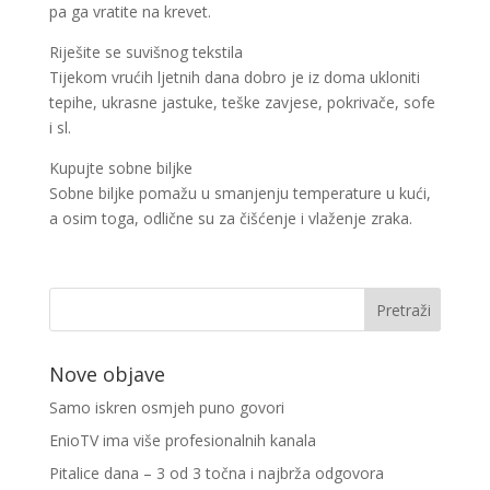
pa ga vratite na krevet.
Riješite se suvišnog tekstila
Tijekom vrućih ljetnih dana dobro je iz doma ukloniti
tepihe, ukrasne jastuke, teške zavjese, pokrivače, sofe
i sl.
Kupujte sobne biljke
Sobne biljke pomažu u smanjenju temperature u kući,
a osim toga, odlične su za čišćenje i vlaženje zraka.
Nove objave
Samo iskren osmjeh puno govori
EnioTV ima više profesionalnih kanala
Pitalice dana – 3 od 3 točna i najbrža odgovora