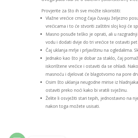
Provjerite za što ih sve možte iskoristiti:
Vlažne vrećice crnog čaja čuvaju željezno po
vrećicama i to će stvoriti zaštitni sloj koji će sp
Masno posuđe teško je oprati, ali u razgradnji
vodu i dodati dvije do tri vrećice te ostaviti p
Čaj uklanja mrlje i prljavštinu na ogledalima. Sk
Jednako kao što je dobar za staklo, čaj pomaže
iskorištene vrećice i ostaviti da se ohladi. Nak
masnoću i djelovat će blagotvorno na pore drv
Osim što uklanja neugodne mirise iz hladnjaka, 
ostaviti preko noći kako bi vratili svježinu.
Želite li osvježiti stari tepih, jednostavno na 
nakon toga možete usisati.