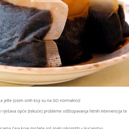
ma jelte (osim onih koji su na GO normalno)!
i rješava opće (tekuće) probleme odštopavanja hitnih intervencija te
icama čaja koje možete još malo iskoristiti u kućanstvu.