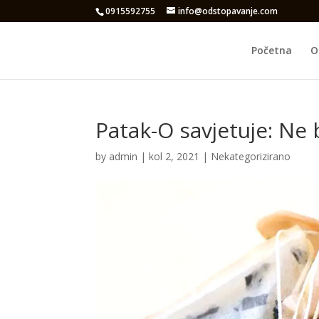
0915592755
info@odstopavanje.com
Početna
O
Patak-O savjetuje: Ne b
by
admin
|
kol 2, 2021
|
Nekategorizirano