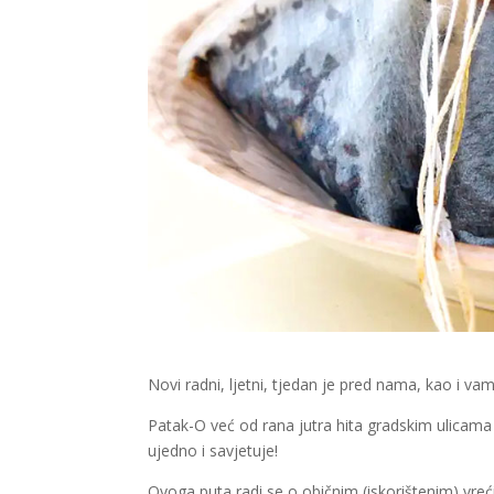
Novi radni, ljetni, tjedan je pred nama, kao i va
Patak-O već od rana jutra hita gradskim ulicama 
ujedno i savjetuje!
Ovoga puta radi se o običnim (iskorištenim) vreć