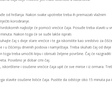
suđe od hrđanja. Nakon svake upotrebe treba ih premazati vlažnim
riječiti korodiranje.
 tvrdokornih najbolje će pomoći vrećice čaja. Posuđe treba staviti u v
et minuta. Nakon toga će se suđe lakše isprati.
uhajte čaj s dvije stare vrećice i te ga iskoristite kao sredstvo za čišć
 i u čišćenju drvenih podova i namještaja. Treba skuhati čaj od dvije
on toga treba umočiti krpu i obrisati željene površine. Čaj će razgraditi
eta. Posebno je dobar crni čaj.
iskorištene i osušene vrećice čaja upit će sve mirise i iz ormara. Tre
njega stavite osušene listiće čaja. Pustite da odstoje oko 15 minuta pa 