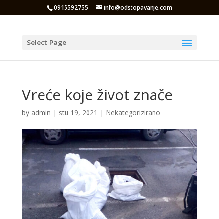
0915592755
info@odstopavanje.com
Select Page
Vreće koje život znače
by
admin
|
stu 19, 2021
|
Nekategorizirano