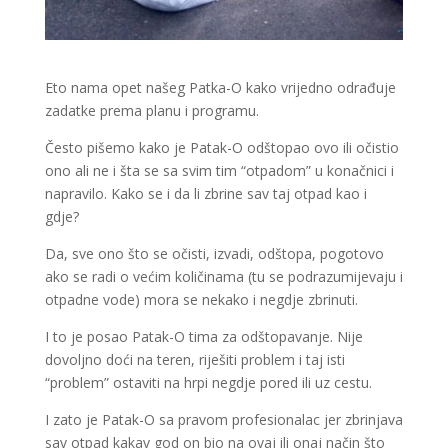
Eto nama opet našeg Patka-O kako vrijedno odrađuje
zadatke prema planu i programu.
Često pišemo kako je Patak-O odštopao ovo ili očistio
ono ali ne i šta se sa svim tim “otpadom” u konačnici i
napravilo. Kako se i da li zbrine sav taj otpad kao i
gdje?
Da, sve ono što se očisti, izvadi, odštopa, pogotovo
ako se radi o većim količinama (tu se podrazumijevaju i
otpadne vode) mora se nekako i negdje zbrinuti.
I to je posao Patak-O tima za odštopavanje. Nije
dovoljno doći na teren, riješiti problem i taj isti
“problem” ostaviti na hrpi negdje pored ili uz cestu.
I zato je Patak-O sa pravom profesionalac jer zbrinjava
sav otpad kakav god on bio na ovaj ili onaj način što